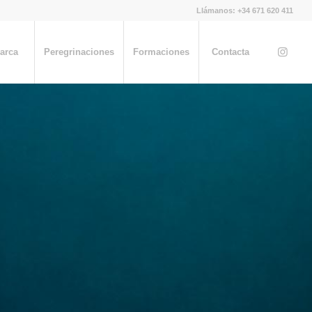
Llámanos: +34 671 620 411
 arca
Peregrinaciones
Formaciones
Contacta