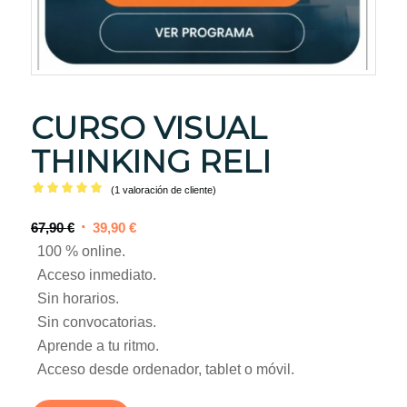
CURSO VISUAL
THINKING RELI
(
1
valoración de cliente)
Valorado
El
El
67,90
€
39,90
€
con
5.00
precio
precio
100 % online.
de 5 en
original
actual
Acceso inmediato.
base a
1
era:
es:
Sin horarios.
valoración
67,90 €.
39,90 €.
Sin convocatorias.
de un
Aprende a tu ritmo.
cliente
Acceso desde ordenador, tablet o móvil.